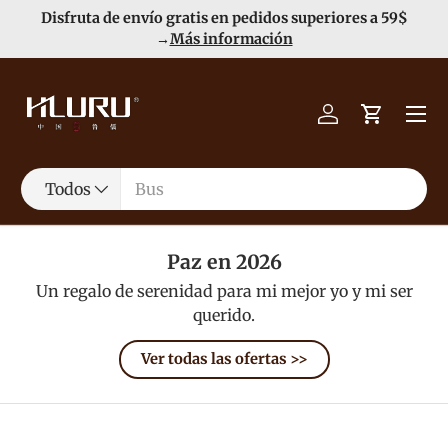
Disfruta de envío gratis en pedidos superiores a 59$
Ir al contenido
→
Más información
Menú
Iniciar sesión
Carrito
Buscar
Tipo de producto
Todos
Paz en 2026
Un regalo de serenidad para mi mejor yo y mi ser
querido.
Ver todas las ofertas >>