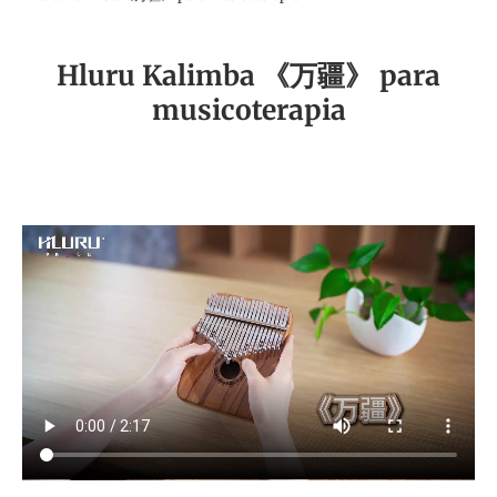
Hluru Kalimba 《万疆》 para
musicoterapia