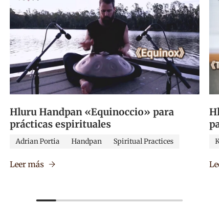
Hluru Handpan «Equinoccio» para
Hl
prácticas espirituales
pa
Adrian Portia
Handpan
Spiritual Practices
K
Leer más
Le