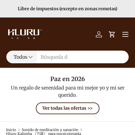
Libre de impuestos (excepto en zonas remotas)
Ir al contenido
Menú
Iniciar sesión
Carrito
Buscar
Tipo de producto
Todos
Paz en 2026
Un regalo de serenidad para mi mejor yo y mi ser
querido.
Ver todas las ofertas >>
Inicio
Sonido de meditación y sanación
Hluru Kalimba 《万疆》 para musicoterapia