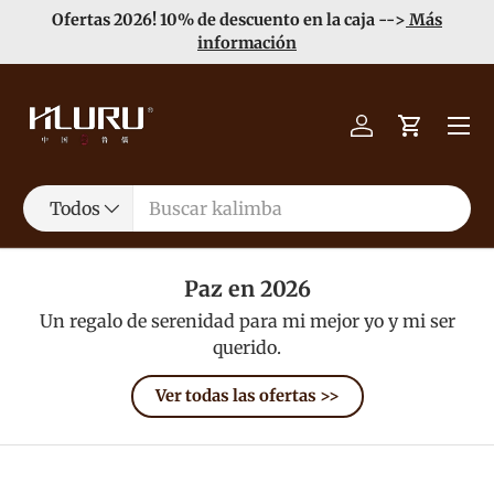
Ofertas 2026! 10% de descuento en la caja -->
Más
Ir al contenido
información
Menú
Iniciar sesión
Carrito
Buscar
Tipo de producto
Todos
Paz en 2026
Un regalo de serenidad para mi mejor yo y mi ser
querido.
Ver todas las ofertas >>