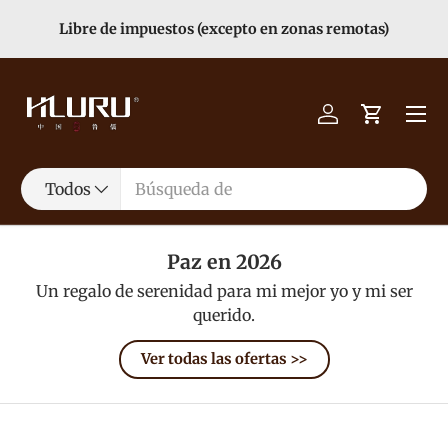
Libre de impuestos (excepto en zonas remotas)
Ir al contenido
Menú
Iniciar sesión
Carrito
Buscar
Tipo de producto
Todos
Paz en 2026
Un regalo de serenidad para mi mejor yo y mi ser
querido.
Ver todas las ofertas >>