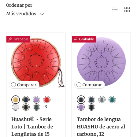
Ordenar por
Lista
Cuadr
Más vendidos
Grabable
Grabable
Comparar
Comparar
Dorado
Carbón
Azul marino
Lavanda
Rojo
Azul marino
Meteorito
Malaquita
+3
Blanco
Tinta negra
Verde mineral
Lavanda
Tinta negra
Huashu® • Serie
Tambor de lengua
Loto | Tambor de
HUASHU de acero al
Lengüetas de 15
carbono, 12