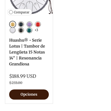
Comparar
Dorado
Azul marino
Lavanda
Rojo
+3
Blanco
Tinta negra
Malaquita
Huashu® • Serie
Lotus | Tambor de
Lengüeta 15 Notas
14'' | Resonancia
Grandiosa
$188.99 USD
$233.00
Opciones