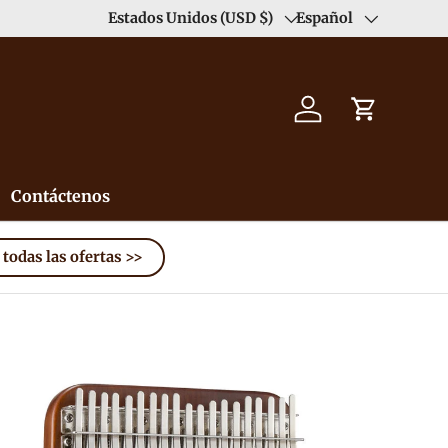
Libre de impuestos (excepto en zonas remotas)
Estados Unidos (USD $)
Español
País/Región
Idioma
Iniciar sesión
Carrito
Contáctenos
 todas las ofertas >>